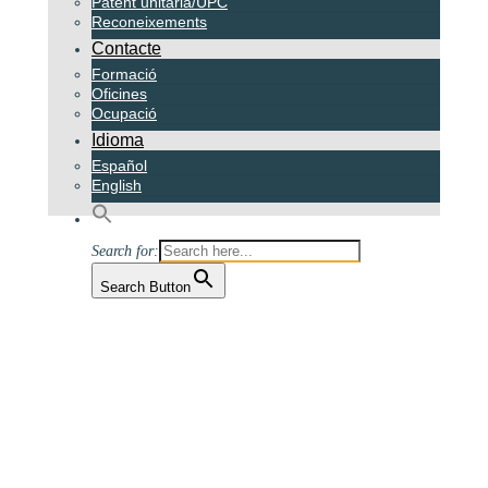
Publicacions ZBM
Patent unitària/UPC
Reconeixements
Contacte
Formació
Oficines
Ocupació
Idioma
Español
English
Search for:
Search Button
Notícies