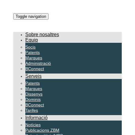
Toggle navigation
Sobre nosaltres
Equip
Socis
Patents
Marques
Administració
BConnect
Serveis
Patents
Marques
Dissenys
Dominis
BConnect
Tarifes
Informació
Notícies