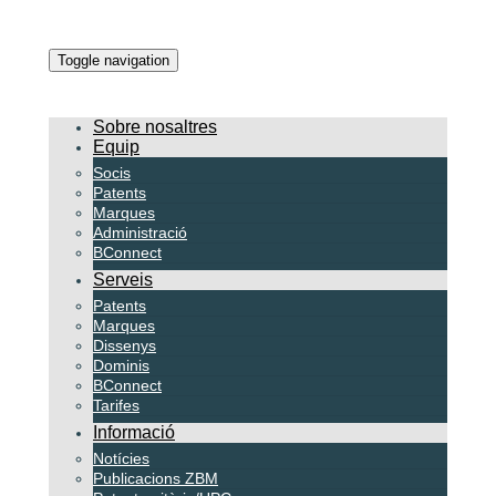
Toggle navigation
Sobre nosaltres
Equip
Socis
Patents
Marques
Administració
BConnect
Serveis
Patents
Marques
Dissenys
Dominis
BConnect
Tarifes
Informació
Notícies