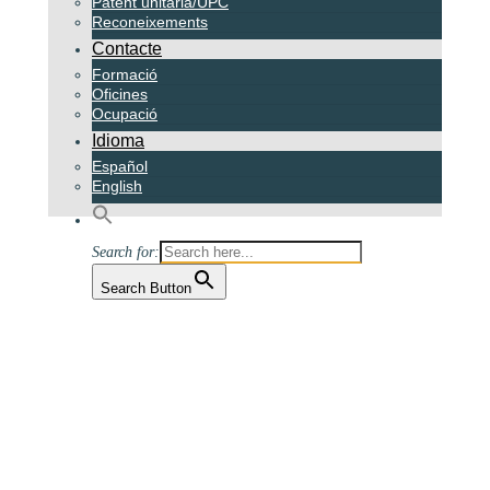
Publicacions ZBM
Patent unitària/UPC
Reconeixements
Contacte
Formació
Oficines
Ocupació
Idioma
Español
English
Search for:
Search Button
Equip